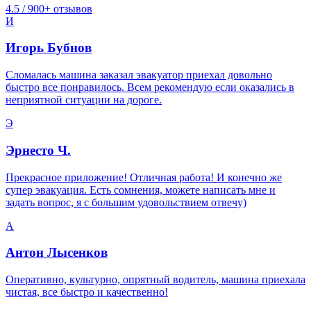
4.5 / 900+ отзывов
И
Игорь Бубнов
Сломалась машина заказал эвакуатор приехал довольно
быстро все понравилось. Всем рекомендую если оказались в
неприятной ситуации на дороге.
Э
Эрнесто Ч.
Прекрасное приложение! Отличная работа! И конечно же
супер эвакуация. Есть сомнения, можете написать мне и
задать вопрос, я с большим удовольствием отвечу)
А
Антон Лысенков
Оперативно, культурно, опрятный водитель, машина приехала
чистая, все быстро и качественно!